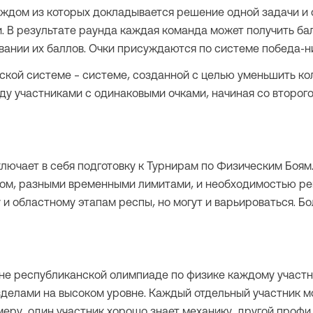
аждом из которых докладывается решение одной задачи и 
и. В результате раунда каждая команда может получить ба
вании их баллов. Очки присуждаются по системе победа-н
кой системе – системе, созданной с целью уменьшить кол
ду участниками с одинаковыми очками, начиная со второг
лючает в себя подготовку к Турнирам по Физическим Боям
ом, разными временными лимитами, и необходимостью реша
 и областному этапам респы, но могут и варьироваться. Б
вне республиканской олимпиаде по физике каждому участни
делами на высоком уровне. Каждый отдельный участник мо
меру, один участник хорошо знает механику, другой профи