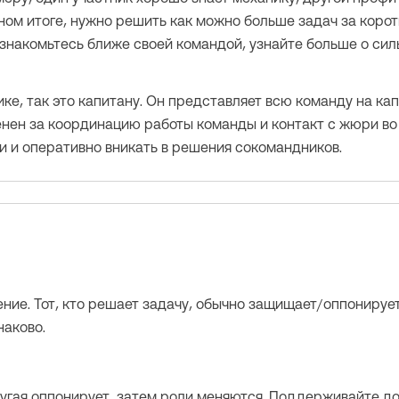
чном итоге, нужно решить как можно больше задач за корот
ознакомьтесь ближе своей командой, узнайте больше о силь
ике, так это капитану. Он представляет всю команду на к
венен за координацию работы команды и контакт с жюри во
и и оперативно вникать в решения сокомандников.
ние. Тот, кто решает задачу, обычно защищает/оппонирует
наково.
угая оппонирует, затем роли меняются. Поддерживайте до