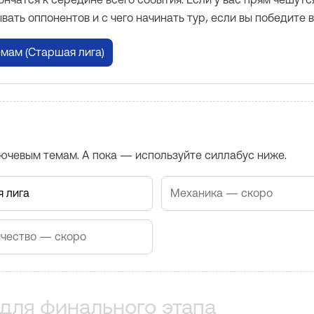
ывать оппонентов и с чего начинать тур, если вы победите 
емам (Старшая лига)
лючевым темам. А пока — используйте силлабус ниже.
 лига
Механика — скоро
чество — скоро
для финального этапа