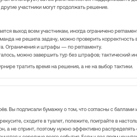
другие участники могут продолжать решение.
вается выход всем участникам, иногда ограничено регламе
команда не решила задачу, можно проверить корректность
та. Ограничения и штрафы — по регламенту.
талось, можно завершить тур без штрафов; тактический и
рнире тратить время на решения, а не на выбор тактики.
ёв. Вы подписали бумажку о том, что согласны с баллами 
екусите, сходите в туалет, полежите, поиграйте в настол
он, а не спринт, поэтому нужно эффективно распределять
нчатся к середине всего события. Если у вас прям чешутся