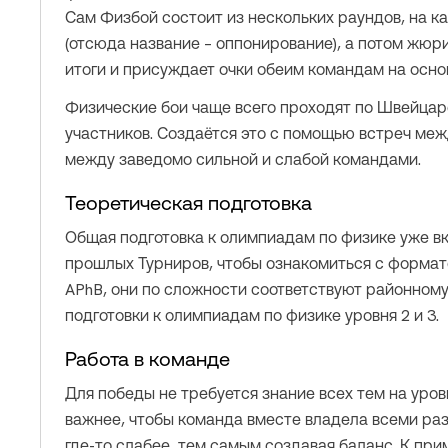
Сам Физбой состоит из нескольких раундов, на к
(отсюда название – оппонирование), а потом жюр
итоги и присуждает очки обеим командам на осно
Физические бои чаще всего проходят по Швейцарс
участников. Создаётся это с помощью встреч меж
между заведомо сильной и слабой командами.
Теоретическая подготовка
Общая подготовка к олимпиадам по физике уже вк
прошлых Турниров, чтобы ознакомиться с формат
APhB, они по сложности соответствуют районному
подготовки к олимпиадам по физике уровня 2 и 3.
Работа в команде
Для победы не требуется знание всех тем на уро
важнее, чтобы команда вместе владела всеми раз
где-то слабее, тем самым создавая баланс. К при