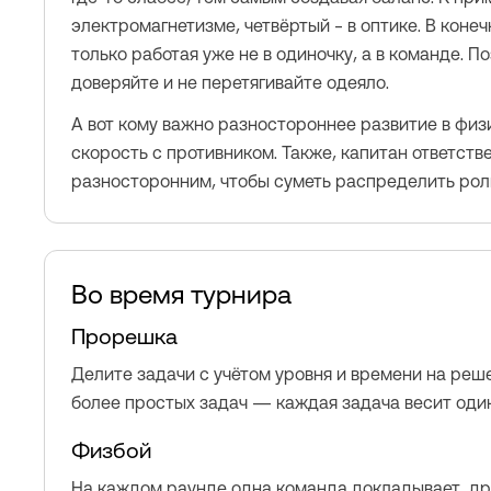
электромагнетизме, четвёртый – в оптике. В коне
только работая уже не в одиночку, а в команде. П
доверяйте и не перетягивайте одеяло.
А вот кому важно разностороннее развитие в физ
скорость с противником. Также, капитан ответст
разносторонним, чтобы суметь распределить рол
Во время турнира
Прорешка
Делите задачи с учётом уровня и времени на реше
более простых задач — каждая задача весит оди
Физбой
На каждом раунде одна команда докладывает, др