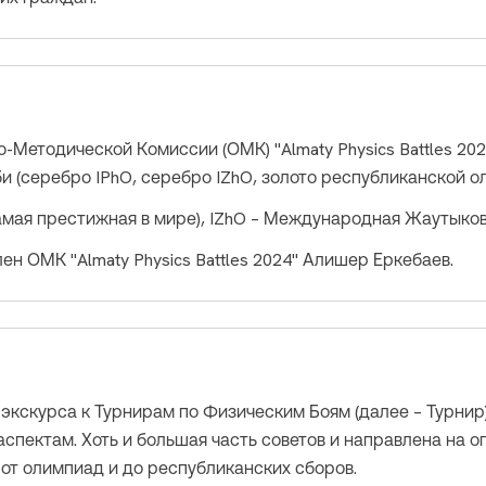
-Методической Комиссии (ОМК) "Almaty Physics Battles 20
 (серебро IPhO, серебро IZhO, золото республиканской о
мая престижная в мире), IZhO – Международная Жаутыков
н ОМК "Almaty Physics Battles 2024" Алишер Еркебаев.
экскурса к Турнирам по Физическим Боям (далее – Турнир)
 аспектам. Хоть и большая часть советов и направлена на 
от олимпиад и до республиканских сборов.