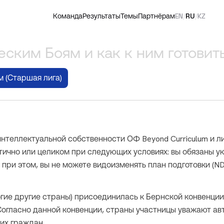
Команда
Результаты
Темы
Партнёрам
EN
/
RU
/
KZ
еским Боям и как к ним готовит
м (Старшая лига)
нтеллектуальной собственности ОФ Beyond Curriculum и ли
тично или целиком при следующих условиях: вы обязаны ук
к, при этом, вы не можете видоизменять план подготовки (N
гие другие страны) присоединилась к Бернской конвенции З
 Согласно данной конвенции, страны участницы уважают ав
их граждан.