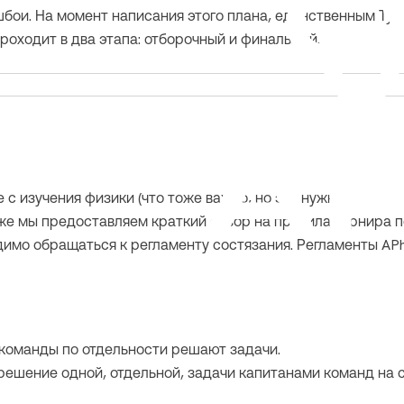
шбои. На момент написания этого плана, единственным Ту
н проходит в два этапа: отборочный и финальный.
с изучения физики (что тоже важно, но это нужно делать по
же мы предоставляем краткий обзор на правила Турнира п
имо обращаться к регламенту состязания. Регламенты APhB
м команды по отдельности решают задачи.
 решение одной, отдельной, задачи капитанами команд на 