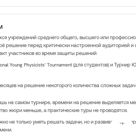
м
хся учреждений среднего общего, высшего или профессио
ё решение перед критически настроенной аудиторией и с
акт участников во время защиты решений
onal Young Physicists' Tournament (для студентов) и Турнир
месяцев на решение некоторого количества сложных задач
лишь на самом турнире, времени на решение выделяется м
ство жюри меньше, а практические туры не проводятся.
жно не только уметь решать задачи, но и развивать орато
мени.