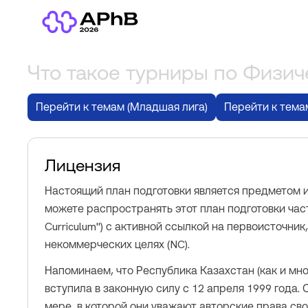
Что такое турниры по Физич
Перейти к темам (Младшая лига)
Перейти к тема
Лицензия
Настоящий план подготовки является предметом и
можете распространять этот план подготовки час
Curriculum") с активной ссылкой на первоисточни
некоммерческих целях (NC).
Напоминаем, что Республика Казахстан (как и мно
вступила в законную силу с 12 апреля 1999 года.
мере, в которой они уважают авторские права сво